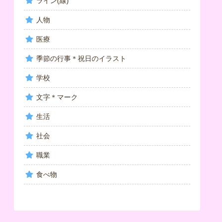
ライン(線)
人物
医療
季節の行事＊祝日のイラスト
学校
文字＊マーク
生活
社会
職業
食べ物