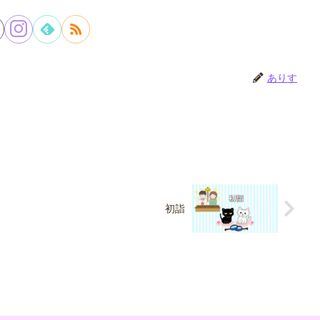
ありす
初詣