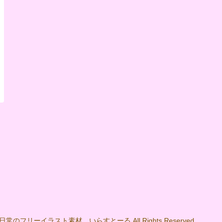
022 日常のフリーイラスト素材 いらすとーる All Rights Reserved.