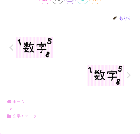
ありす
ホーム
文字＊マーク