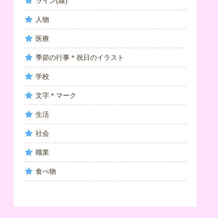
ライン(線)
人物
医療
季節の行事＊祝日のイラスト
学校
文字＊マーク
生活
社会
職業
食べ物