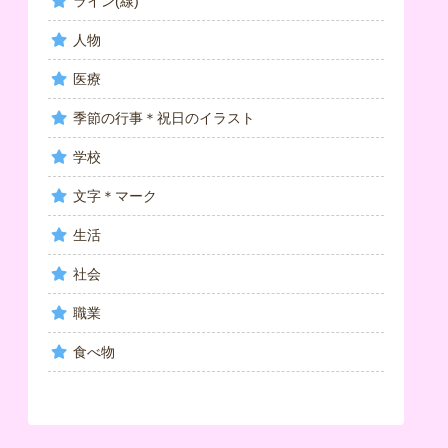
ライン(線)
人物
医療
季節の行事＊祝日のイラスト
学校
文字＊マーク
生活
社会
職業
食べ物