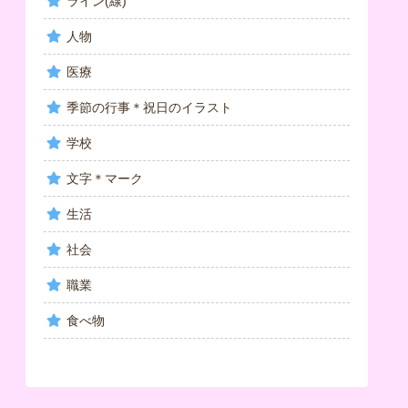
ライン(線)
人物
医療
季節の行事＊祝日のイラスト
学校
文字＊マーク
生活
社会
職業
食べ物