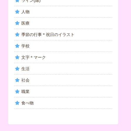
ライン(線)
人物
医療
季節の行事＊祝日のイラスト
学校
文字＊マーク
生活
社会
職業
食べ物