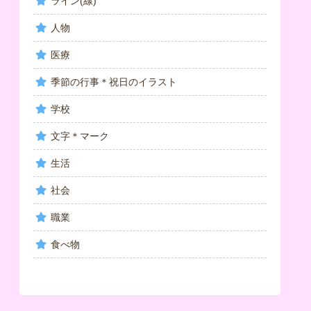
ライン(線)
人物
医療
季節の行事＊祝日のイラスト
学校
文字＊マーク
生活
社会
職業
食べ物