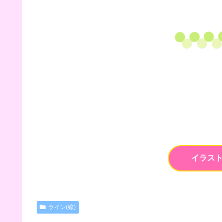
イラス
ライン(線)