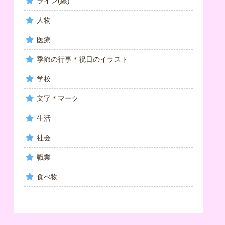
ライン(線)
人物
医療
季節の行事＊祝日のイラスト
学校
文字＊マーク
生活
社会
職業
食べ物