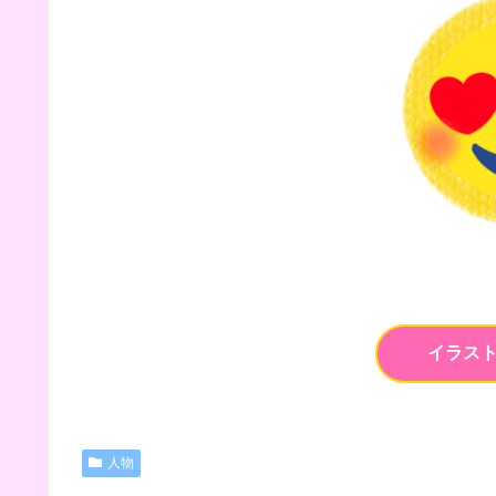
イラス
人物