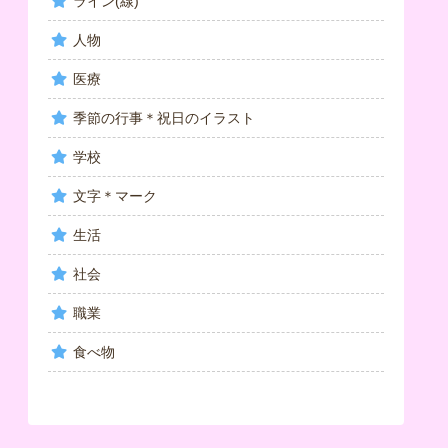
ライン(線)
人物
医療
季節の行事＊祝日のイラスト
学校
文字＊マーク
生活
社会
職業
食べ物