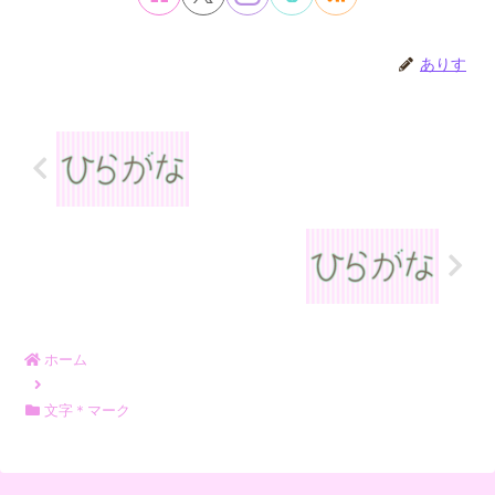
ありす
ホーム
文字＊マーク