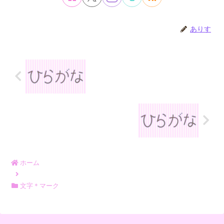
ありす
ホーム
文字＊マーク