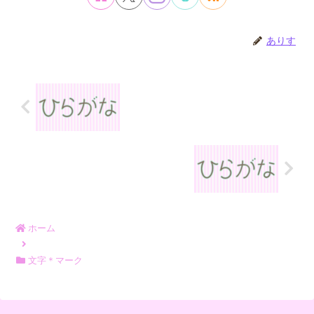
ありす
ホーム
文字＊マーク