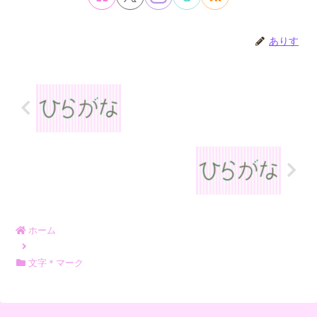
ありす
ホーム
文字＊マーク