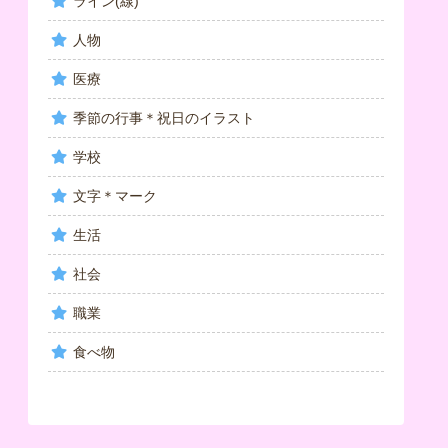
ライン(線)
人物
医療
季節の行事＊祝日のイラスト
学校
文字＊マーク
生活
社会
職業
食べ物