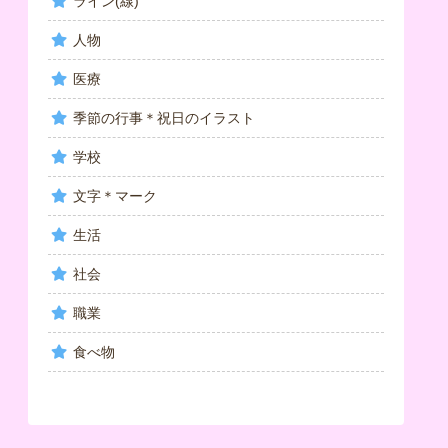
ライン(線)
人物
医療
季節の行事＊祝日のイラスト
学校
文字＊マーク
生活
社会
職業
食べ物