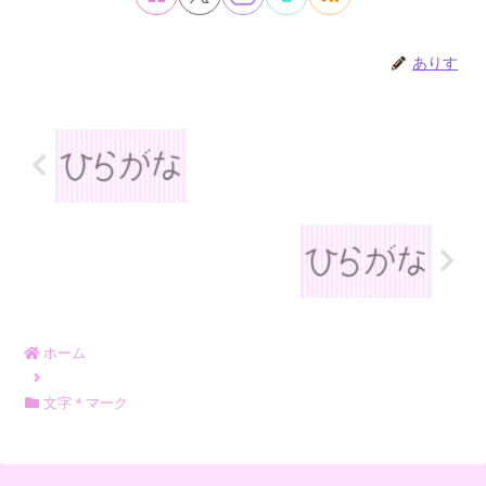
ありす
ホーム
文字＊マーク