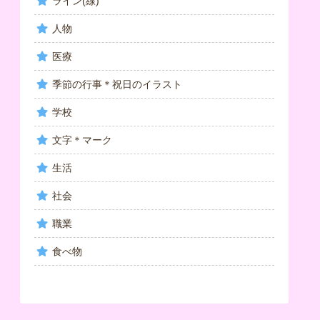
ライン(線)
人物
医療
季節の行事＊祝日のイラスト
学校
文字＊マーク
生活
社会
職業
食べ物