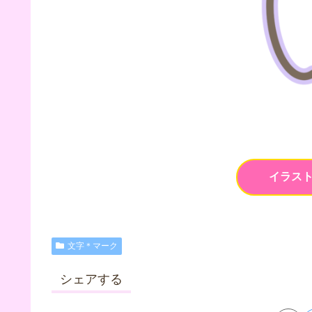
イラス
文字＊マーク
シェアする