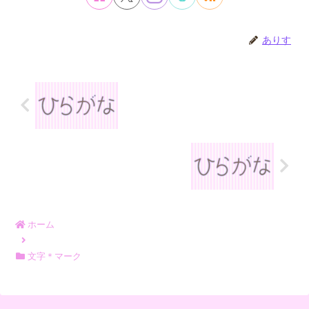
ありす
ホーム
文字＊マーク