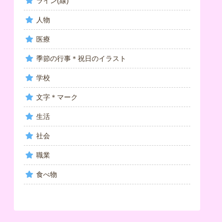
ライン(線)
人物
医療
季節の行事＊祝日のイラスト
学校
文字＊マーク
生活
社会
職業
食べ物