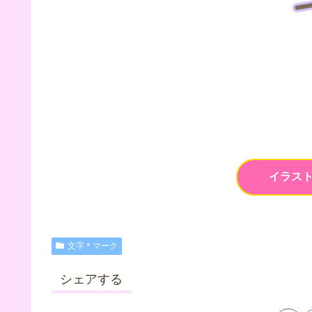
イラス
文字＊マーク
シェアする