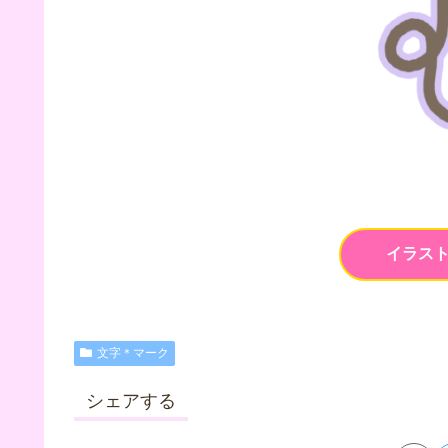
イラス
文字＊マーク
シェアする