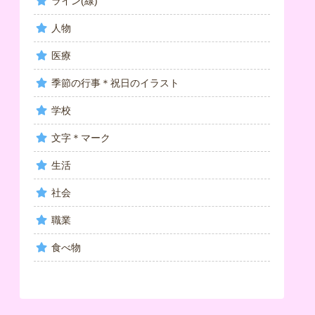
ライン(線)
人物
医療
季節の行事＊祝日のイラスト
学校
文字＊マーク
生活
社会
職業
食べ物