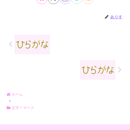
ありす
ホーム
文字＊マーク