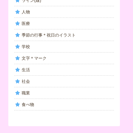
ライン(線)
人物
医療
季節の行事＊祝日のイラスト
学校
文字＊マーク
生活
社会
職業
食べ物