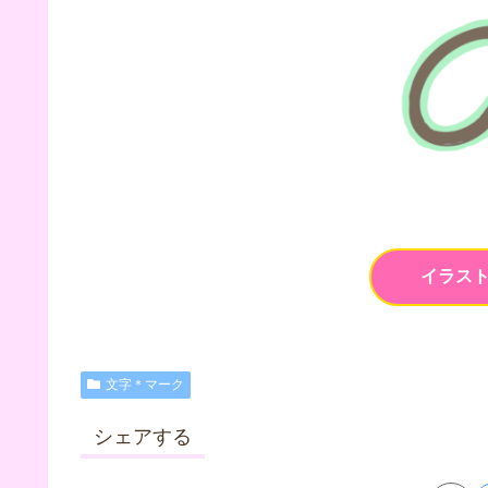
イラス
文字＊マーク
シェアする