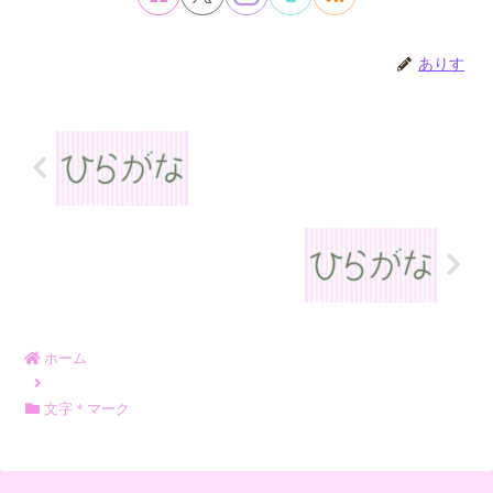
ありす
ホーム
文字＊マーク