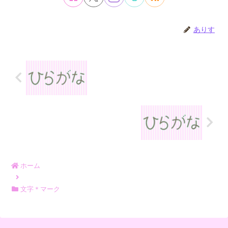
ありす
ホーム
文字＊マーク