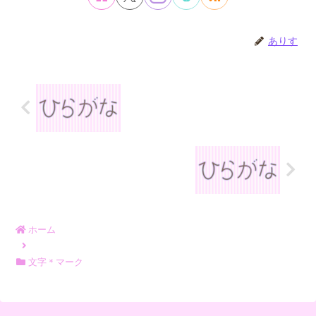
ありす
ホーム
文字＊マーク