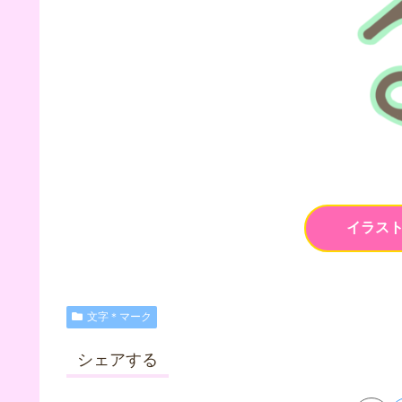
イラス
文字＊マーク
シェアする