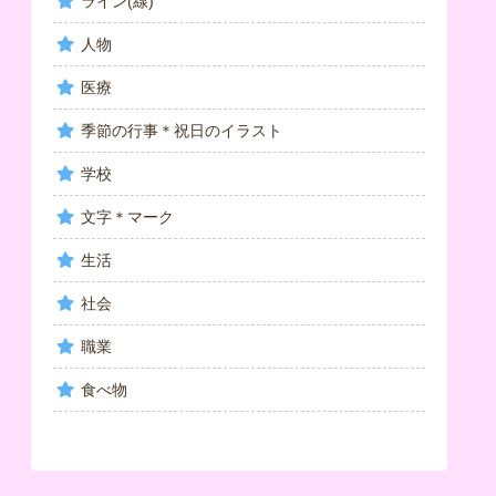
ライン(線)
人物
医療
季節の行事＊祝日のイラスト
学校
文字＊マーク
生活
社会
職業
食べ物