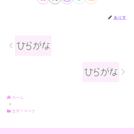
ありす
ホーム
文字＊マーク