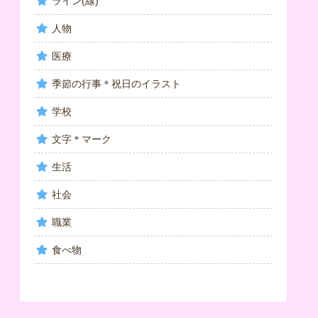
ライン(線)
人物
医療
季節の行事＊祝日のイラスト
学校
文字＊マーク
生活
社会
職業
食べ物