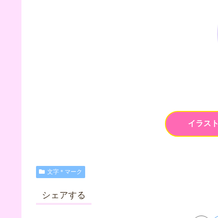
イラス
文字＊マーク
シェアする