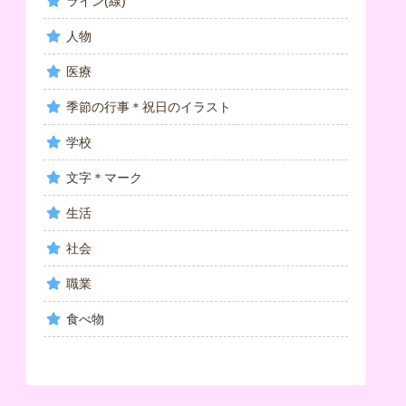
ライン(線)
人物
医療
季節の行事＊祝日のイラスト
学校
文字＊マーク
生活
社会
職業
食べ物