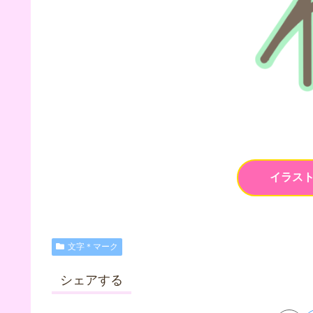
イラス
文字＊マーク
シェアする