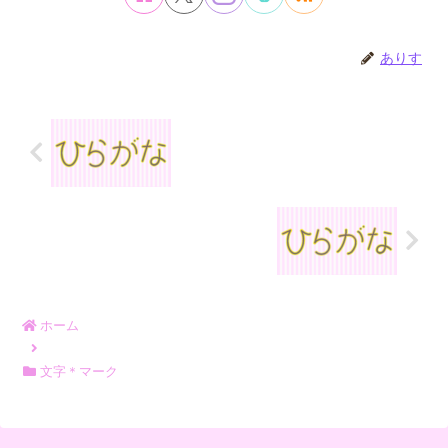
ありす
ホーム
文字＊マーク