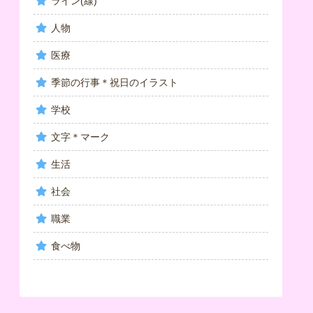
ライン(線)
人物
医療
季節の行事＊祝日のイラスト
学校
文字＊マーク
生活
社会
職業
食べ物