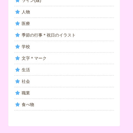
ライン(線)
人物
医療
季節の行事＊祝日のイラスト
学校
文字＊マーク
生活
社会
職業
食べ物