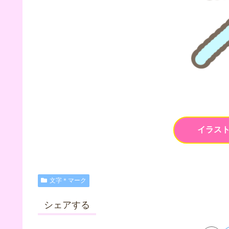
イラス
文字＊マーク
シェアする