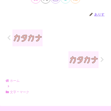
ありす
ホーム
文字＊マーク