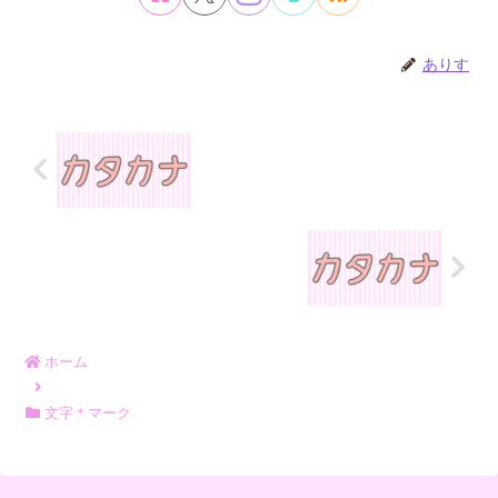
ありす
ホーム
文字＊マーク