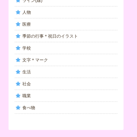
ライン(線)
人物
医療
季節の行事＊祝日のイラスト
学校
文字＊マーク
生活
社会
職業
食べ物