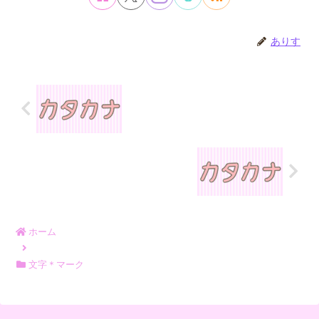
ありす
ホーム
文字＊マーク