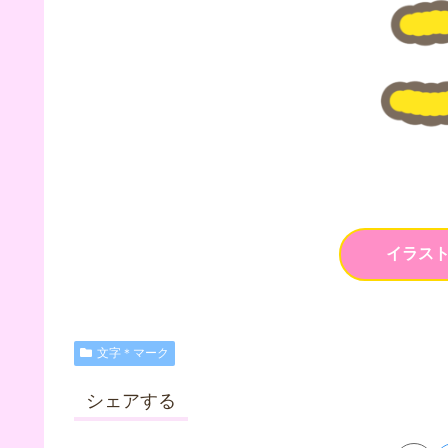
イラス
文字＊マーク
シェアする