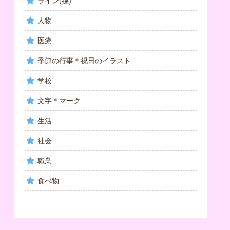
ライン(線)
人物
医療
季節の行事＊祝日のイラスト
学校
文字＊マーク
生活
社会
職業
食べ物