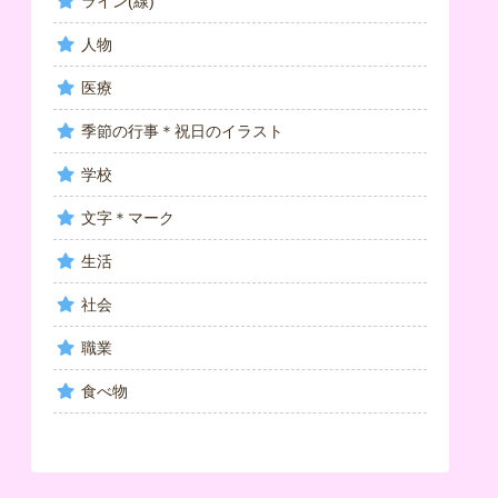
ライン(線)
人物
医療
季節の行事＊祝日のイラスト
学校
文字＊マーク
生活
社会
職業
食べ物