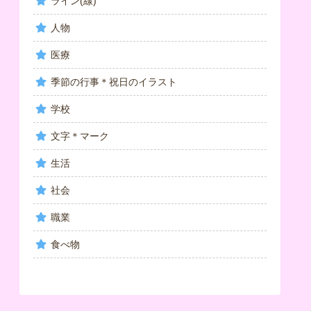
ライン(線)
人物
医療
季節の行事＊祝日のイラスト
学校
文字＊マーク
生活
社会
職業
食べ物