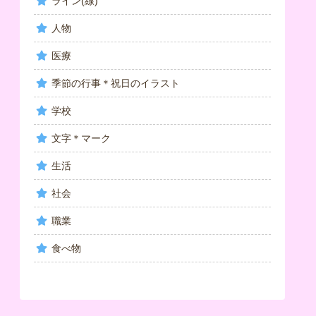
ライン(線)
人物
医療
季節の行事＊祝日のイラスト
学校
文字＊マーク
生活
社会
職業
食べ物