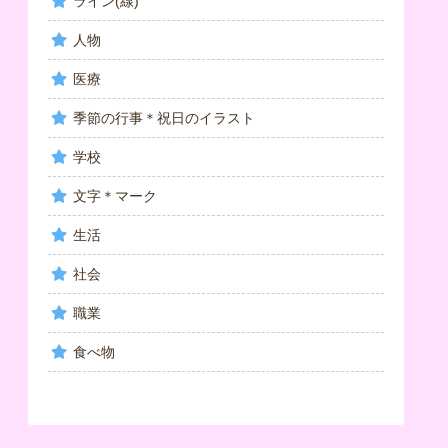
ライン(線)
人物
医療
季節の行事＊祝日のイラスト
学校
文字＊マーク
生活
社会
職業
食べ物