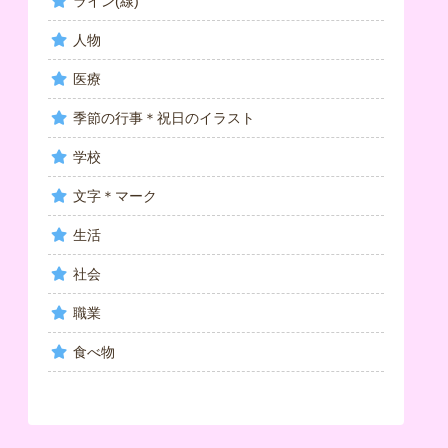
ライン(線)
人物
医療
季節の行事＊祝日のイラスト
学校
文字＊マーク
生活
社会
職業
食べ物