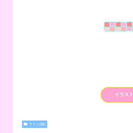
イラス
ライン(線)