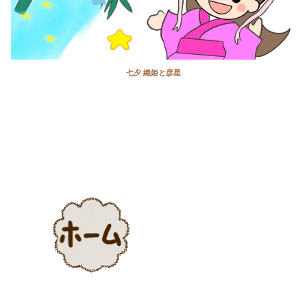
七夕 織姫と彦星