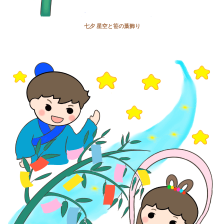
七夕 星空と笹の葉飾り