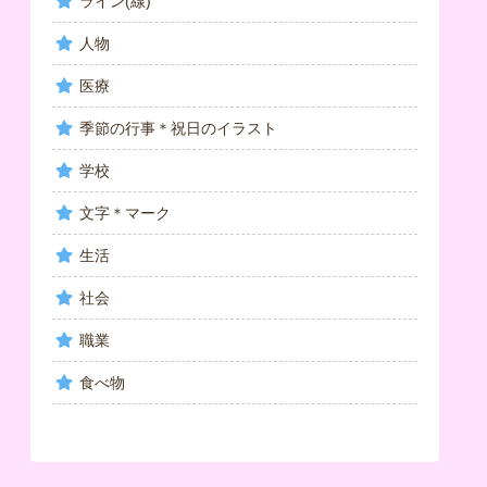
ライン(線)
人物
医療
季節の行事＊祝日のイラスト
学校
文字＊マーク
生活
社会
職業
食べ物