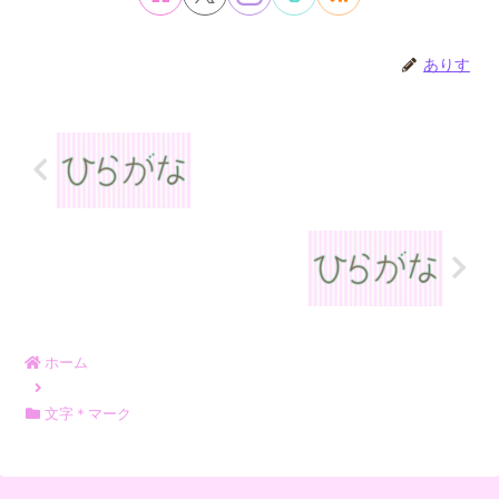
ありす
ホーム
文字＊マーク