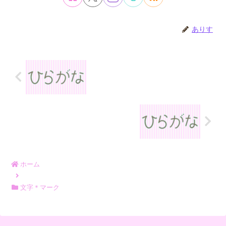
ありす
ホーム
文字＊マーク