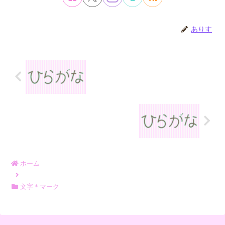
ありす
ホーム
文字＊マーク