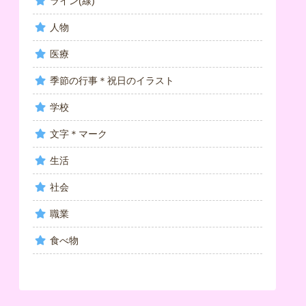
ライン(線)
人物
医療
季節の行事＊祝日のイラスト
学校
文字＊マーク
生活
社会
職業
食べ物